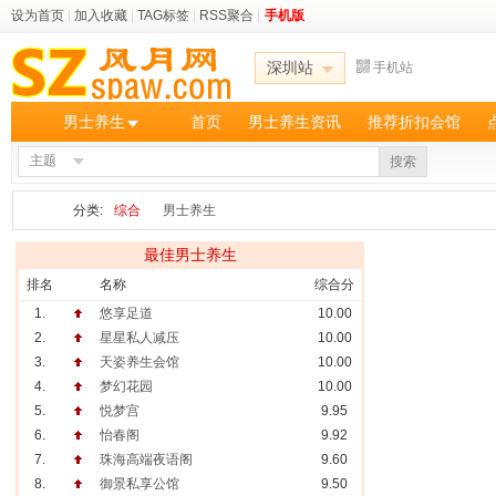
设为首页
|
加入收藏
|
TAG标签
|
RSS聚合
|
手机版
深圳站
手机站
男士养生
首页
男士养生资讯
推荐折扣会馆
主题
搜索
分类:
综合
男士养生
最佳男士养生
排名
名称
综合分
1.
悠享足道
10.00
2.
星星私人减压
10.00
3.
天姿养生会馆
10.00
4.
梦幻花园
10.00
5.
悦梦宫
9.95
6.
怡春阁
9.92
7.
珠海高端夜语阁
9.60
8.
御景私享公馆
9.50