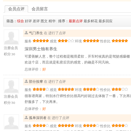
会员点评
会员留言
筛选：
综合
好评
差评
图文
精华
|
排序：
最新点评
最多鲜花
最多回应
气门养生
在 进行了点评
服务
感觉
环境
性价比
注册会员
深圳男士独有养生
积分:
30
可爱善解人意，整个过程都是顺滑柔软，开车时候真的是驾驶感爆棚
欢这个店，而且就是私密后宫的感觉，的确是不同凡响。
总体评价：
好
部分按摩
在 进行了点评
服务
感觉
环境
性价比
很靠谱商家，特别水疗师性价比很高约好就过去体验了一番，下次再
注册会员
舒服多了，下次再来。
积分:
50
总体评价：
好
孤单深圳者
在 进行了点评
服务
感觉
环境
性价比