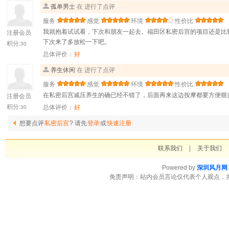
孤单男士
在 进行了点评
服务
感觉
环境
性价比
我就抱着试试看，下次和朋友一起去。福田区私密后宫的项目还是比
注册会员
下次来了多放松一下吧。
积分:
30
总体评价：
好
养生休闲
在 进行了点评
服务
感觉
环境
性价比
在私密后宫减压养生的确已经不错了，后面再来这边按摩都要方便狠
注册会员
积分:
总体评价：
好
30
想要点评
私密后宫
? 请先
登录
或
快速注册
联系我们
|
关于我们
Powered by
深圳风月网
免责声明：站内会员言论仅代表个人观点，