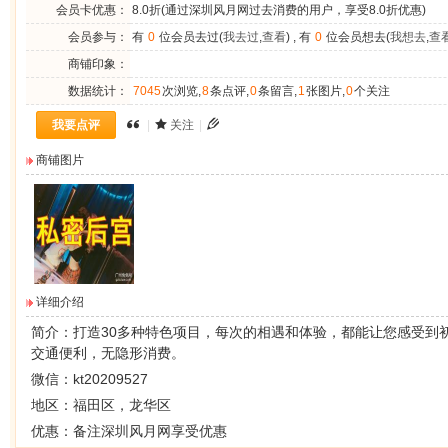
会员卡优惠：
8.0折(通过深圳风月网过去消费的用户，享受8.0折优惠)
会员参与：
有
0
位会员去过(
我去过
,
查看
) , 有
0
位会员想去(
我想去
,
查
商铺印象：
数据统计：
7045
次浏览,
8
条点评,
0
条留言,
1
张图片,
0
个关注
我要点评
|
关注
|
商铺图片
详细介绍
简介：
打造30多种特色项目，每次的相遇和体验，都能让您感受到
交通便利，无隐形消费。
微信：kt20209527
地区：福田区，龙华区
优惠：备注深圳风月网享受优惠