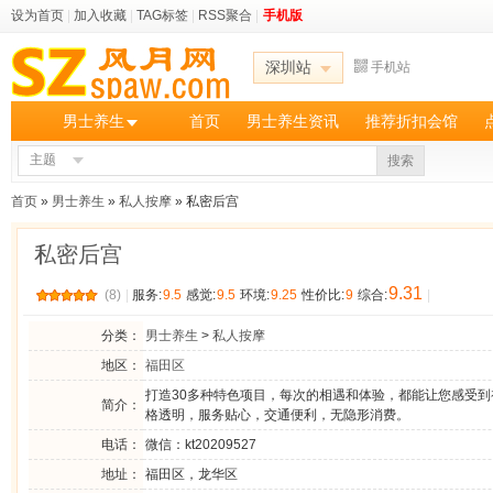
设为首页
|
加入收藏
|
TAG标签
|
RSS聚合
|
手机版
深圳站
手机站
男士养生
首页
男士养生资讯
推荐折扣会馆
主题
搜索
首页
»
男士养生
»
私人按摩
» 私密后宫
私密后宫
9.31
(8)
|
服务:
9.5
感觉:
9.5
环境:
9.25
性价比:
9
综合:
|
分类：
男士养生
>
私人按摩
地区：
福田区
打造30多种特色项目，每次的相遇和体验，都能让您感受
简介：
格透明，服务贴心，交通便利，无隐形消费。
电话：
微信：kt20209527
地址：
福田区，龙华区