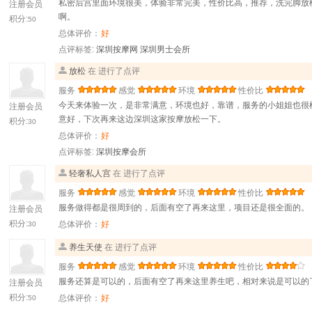
私密后宫里面环境很美，体验非常完美，性价比高，推荐，洗完脚放
注册会员
啊。
积分:
50
总体评价：
好
点评标签:
深圳按摩网
深圳男士会所
放松
在 进行了点评
服务
感觉
环境
性价比
今天来体验一次，是非常满意，环境也好，靠谱，服务的小姐姐也很棒
注册会员
意好，下次再来这边深圳这家按摩放松一下。
积分:
30
总体评价：
好
点评标签:
深圳按摩会所
轻奢私人宫
在 进行了点评
服务
感觉
环境
性价比
服务做得都是很周到的，后面有空了再来这里，项目还是很全面的。
注册会员
积分:
总体评价：
好
30
养生天使
在 进行了点评
服务
感觉
环境
性价比
服务还算是可以的，后面有空了再来这里养生吧，相对来说是可以的
注册会员
积分:
总体评价：
好
50